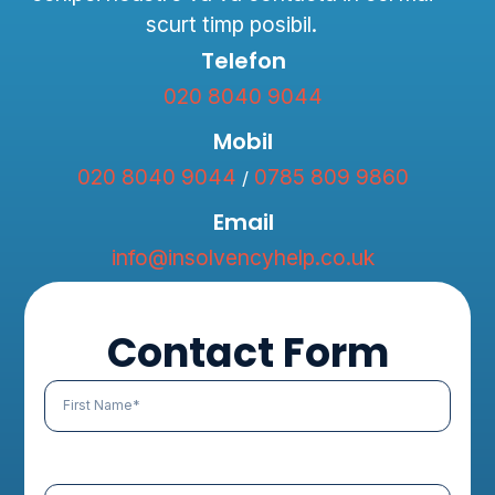
scurt timp posibil.
Telefon
020 8040 9044​
Mobil
020 8040 9044​
0785 809 9860
/
Email
info@insolvencyhelp.co.uk
Contact Form