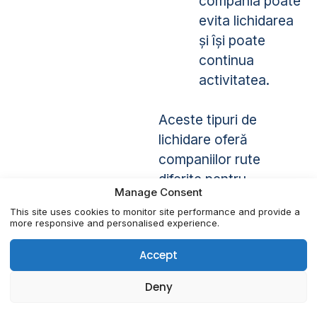
compania poate
evita lichidarea
și își poate
continua
activitatea.
Aceste tipuri de
lichidare oferă
companiilor rute
diferite pentru
Manage Consent
închiderea activității,
This site uses cookies to monitor site performance and provide a
în funcție de situația
more responsive and personalised experience.
lor financiară și de
Accept
preferințele părților
implicate.
Deny