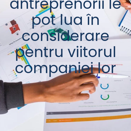
antreprenorii le
pot lua în
considerare
pentru viitorul
companiei lor