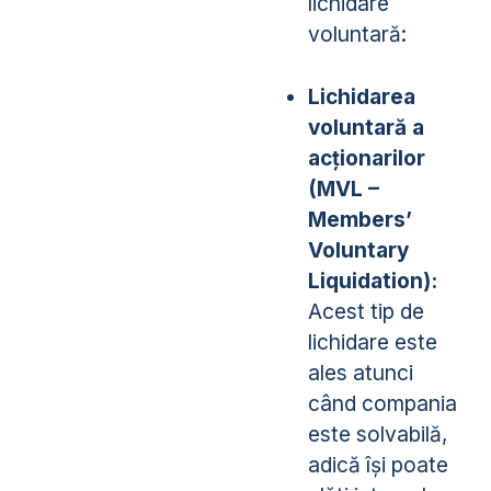
lichidare
voluntară:
Lichidarea
voluntară a
acționarilor
(MVL –
Members’
Voluntary
Liquidation):
Acest tip de
lichidare este
ales atunci
când compania
este solvabilă,
adică își poate