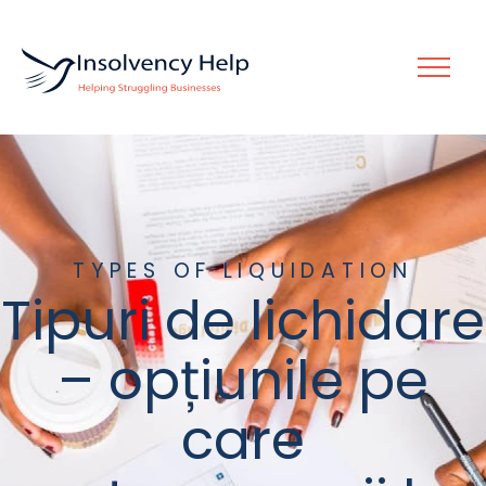
TYPES OF LIQUIDATION
Tipuri de lichidare
– opțiunile pe
care